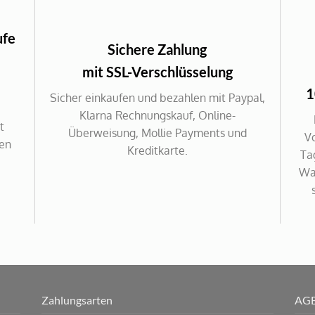
ufe
Sichere Zahlung
mit SSL-Verschlüsselung
1
Sicher einkaufen und bezahlen mit Paypal,
Klarna Rechnungskauf, Online-
t
Überweisung, Mollie Payments und
V
gen
Kreditkarte.
Ta
War
Zahlungsarten
AG